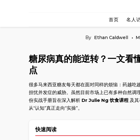
Skip
to
首页
名人
content
By
Ethan Caldwell
M
糖尿病真的能逆转？一文看懂
点
很多马来西亚糖友每天都在面对同样的烦恼：药越吃越
担忧并发症的威胁。虽然目前市场上已有多种自然调
份实战手册旨在深入解析
Dr Julie Ng 饮食课程
及其
从“认知”真正走向“实操”。
快速阅读