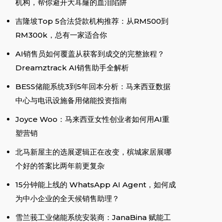
机构，帮你避开大耳窿的血泪陷阱
吉隆坡Top 5合法贷款机构推荐：从RM500到
RM300k，总有一家适合你
AI销售员如何覆盖从获客到成交的完整旅程？
Dreamztrack AI销售助手全解析
BESS储能系统3到5年回本分析：马来西亚数据
中心与电讯设施备用储能投资指南
Joyce Woo：马来西亚女性创业者如何用AI重
塑营销
北马新屋主的选展逻辑正在改变，槟城家居展哪
个好的答案比两年前更复杂
15分钟能上线的 WhatsApp AI Agent，如何成
为中小企业的全天候销售助理？
雪兰莪工业储能系统安装商：JanaBina 赋能工