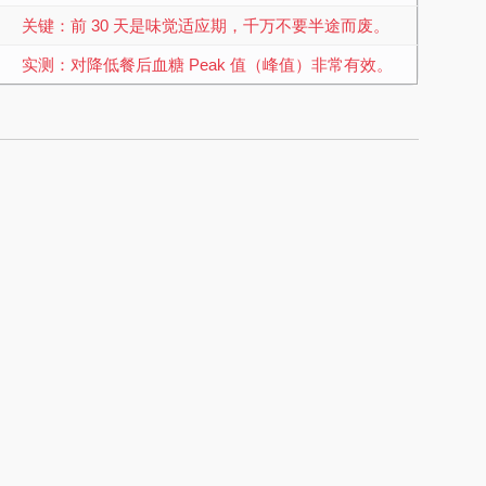
关键：前 30 天是味觉适应期，千万不要半途而废。
实测：对降低餐后血糖 Peak 值（峰值）非常有效。