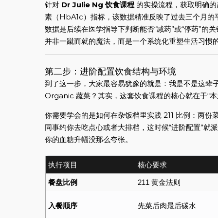
针对
Dr Julie Ng 饮食课程
的实操流程，获取明确的
素（HbA1c）指标，该数据精准反映了过去三个月
数据是后续在医学指导下判断能否“减药”或“停药”
并非一蹴而就的魔法，而是一个系统化重塑生活习惯
第二步：进阶配置饮食结构与环境
到了这一步，大家最容易犹豫的就是：我是不是这辈子都不
Organic 蔬菜？其实，这套饮食课程的核心就在于“本
你需要学会的是如何在杂饭档里实践 211 比例：两
同事约你去吃点心或者大排档，这时候“进阶配置”就
你的血糖升幅没那么夸张。
执行项目
核心要求
餐盘比例
211 黄金法则
入餐顺序
先菜后肉最后碳水