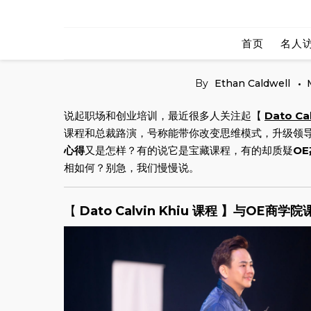
Skip
to
首页
名人
content
By
Ethan Caldwell
说起职场和创业培训，最近很多人关注起【
Dato Cal
课程和总裁路演，号称能带你改变思维模式，升级领
心得
又是怎样？有的说它是宝藏课程，有的却质疑
O
相如何？别急，我们慢慢说。
【
Dato Calvin Khiu 课程 】与OE商