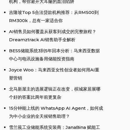
机构，帮你避开大耳窿的血泪陷阱
吉隆坡Top 5合法贷款机构推荐：从RM500到
RM300k，总有一家适合你
AI销售员如何覆盖从获客到成交的完整旅程？
Dreamztrack AI销售助手全解析
BESS储能系统3到5年回本分析：马来西亚数据
中心与电讯设施备用储能投资指南
Joyce Woo：马来西亚女性创业者如何用AI重
塑营销
北马新屋主的选展逻辑正在改变，槟城家居展哪
个好的答案比两年前更复杂
15分钟能上线的 WhatsApp AI Agent，如何成
为中小企业的全天候销售助理？
雪兰莪工业储能系统安装商：JanaBina 赋能工