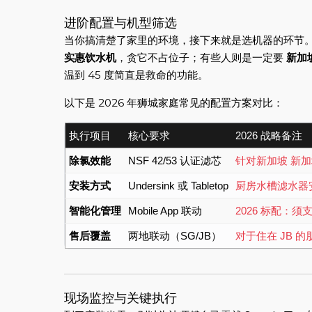
进阶配置与机型筛选
当你搞清楚了家里的环境，接下来就是选机器的环节。
实惠饮水机
，贪它不占位子；有些人则是一定要
新加
温到 45 度简直是救命的功能。
以下是 2026 年狮城家庭常见的配置方案对比：
执行项目
核心要求
2026 战略备注
除氯效能
NSF 42/53 认证滤芯
针对新加坡 新
安装方式
Undersink 或 Tabletop
厨房水槽滤水器
智能化管理
Mobile App 联动
2026 标配：
售后覆盖
两地联动（SG/JB）
对于住在 JB 
现场监控与关键执行