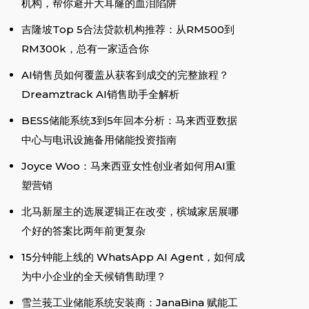
机构，帮你避开大耳窿的血泪陷阱
吉隆坡Top 5合法贷款机构推荐：从RM500到
RM300k，总有一家适合你
AI销售员如何覆盖从获客到成交的完整旅程？
Dreamztrack AI销售助手全解析
BESS储能系统3到5年回本分析：马来西亚数据
中心与电讯设施备用储能投资指南
Joyce Woo：马来西亚女性创业者如何用AI重
塑营销
北马新屋主的选展逻辑正在改变，槟城家居展哪
个好的答案比两年前更复杂
15分钟能上线的 WhatsApp AI Agent，如何成
为中小企业的全天候销售助理？
雪兰莪工业储能系统安装商：JanaBina 赋能工