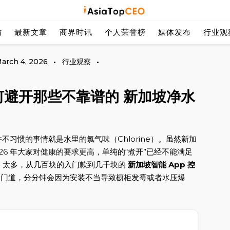
探索亚洲杰出的成功人士
Asia Top
访
最新文章
商界时讯
个人荣誉榜
媒体发布
行业观
arch 4, 2026
行业观察
避开那些不靠谱的 新加坡净水
习惯的事情就是水里的氯气味（Chlorine）。虽然新加
26 年大家对健康的要求更高，单纯的“煮开”已经不能满足
on 太多，从几百块的入门款到几千块的
新加坡智能 App 控
门道，分分钟会因为安装不当导致橱柜发霉或者水压爆