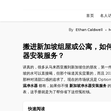
Skip
to
首页
名人
content
By
Ethan Caldwell
M
搬进新加坡组屋或公寓，如何
器安装服务？
讲真的，很多从马来西亚搬到新加坡住的朋友，第一件不
坡的水可以直接喝，但那个味道其实蛮重的，而且 20
那种对清甜口感的追求了。现在的市场状况是 Opti
温净水器
都有，如果你不懂
新加坡净水器安装服务
的
表，这手册就是为了帮你省下这些冤枉钱。
快速阅读