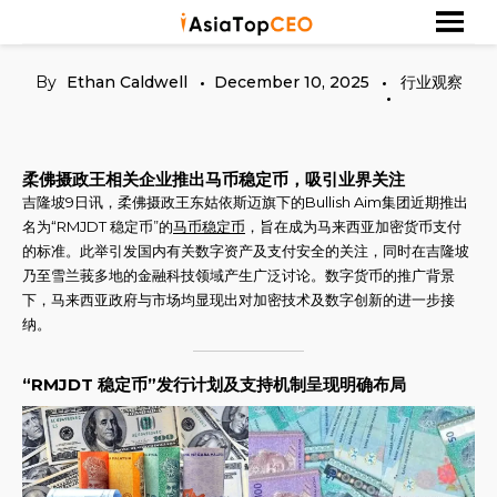
Skip
探索亚洲杰出的成功人士
Asia Top CEO
to
content
By
Ethan Caldwell
December 10, 2025
行业观察
柔佛摄政王相关企业推出马币稳定币，吸引业界关注
吉隆坡9日讯，柔佛摄政王东姑依斯迈旗下的Bullish Aim集团近期推出
名为“RMJDT 稳定币”的
马币稳定币
，旨在成为马来西亚加密货币支付
的标准。此举引发国内有关数字资产及支付安全的关注，同时在吉隆坡
乃至雪兰莪多地的金融科技领域产生广泛讨论。数字货币的推广背景
下，马来西亚政府与市场均显现出对加密技术及数字创新的进一步接
纳。
“RMJDT 稳定币”发行计划及支持机制呈现明确布局