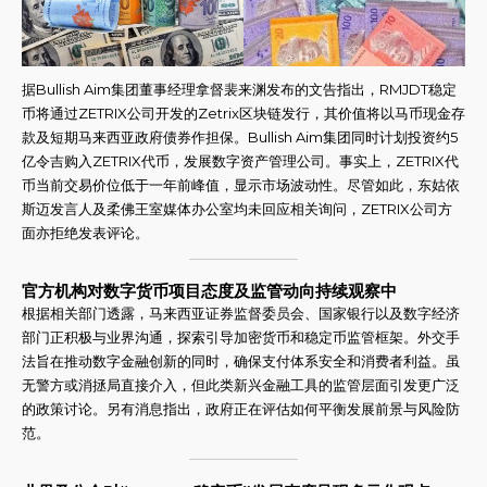
据Bullish Aim集团董事经理拿督裴来渊发布的文告指出，RMJDT稳定
币将通过ZETRIX公司开发的Zetrix区块链发行，其价值将以马币现金存
款及短期马来西亚政府债券作担保。Bullish Aim集团同时计划投资约5
亿令吉购入ZETRIX代币，发展数字资产管理公司。事实上，ZETRIX代
币当前交易价位低于一年前峰值，显示市场波动性。尽管如此，东姑依
斯迈发言人及柔佛王室媒体办公室均未回应相关询问，ZETRIX公司方
面亦拒绝发表评论。
官方机构对数字货币项目态度及监管动向持续观察中
根据相关部门透露，马来西亚证券监督委员会、国家银行以及数字经济
部门正积极与业界沟通，探索引导加密货币和稳定币监管框架。外交手
法旨在推动数字金融创新的同时，确保支付体系安全和消费者利益。虽
无警方或消拯局直接介入，但此类新兴金融工具的监管层面引发更广泛
的政策讨论。另有消息指出，政府正在评估如何平衡发展前景与风险防
范。