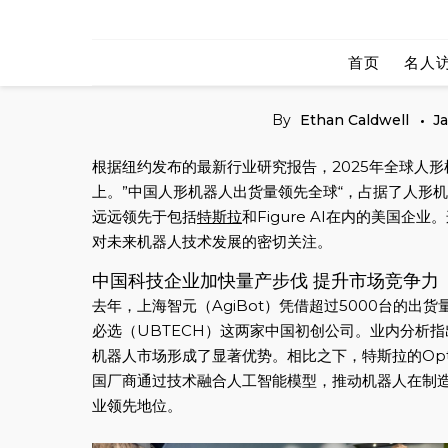
Skip
to
首页
名人
content
By
Ethan Caldwell
J
根据纽约发布的最新行业研究报告，2025年全球人
上。”中国人形机器人出货量领先全球“，占据了人形
远远领先于包括
特斯拉
和Figure AI在内的美国
对未来机器人技术发展的密切关注。
中国科技企业加快量产步伐 提升市场竞争力
去年，上海智元（AgiBot）凭借超过5000台的出货
必选（UBTECH）这两家中国初创公司。业内分析
机器人市场形成了显著优势。相比之下，特斯拉的Op
国厂商通过技术融合人工智能模型，推动机器人在制
业领先地位。