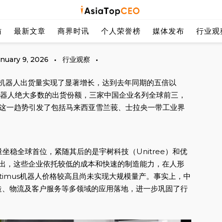
探索亚洲杰出的成功人士
Asia Top
访
最新文章
商界时讯
个人荣誉榜
媒体发布
行业观
anuary 9, 2026
行业观察
形机器人出货量实现了显著增长，达到去年同期的五倍以
机器人绝大多数的出货份额，三家中国企业名列全球前三，
企业。这一趋势引发了包括马来西亚雪兰莪、士拉央一带工业界
量坐稳全球首位，紧随其后的是宇树科技（Unitree）和优
指出，这些企业依托较低的成本和快速的制造能力，在人形
timus机器人价格较高且尚未实现大规模量产。事实上，中
造、物流及客户服务等多领域的应用落地，进一步巩固了行