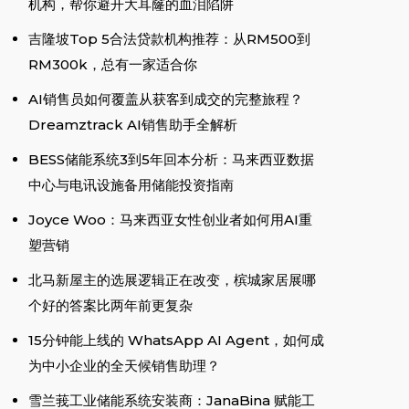
机构，帮你避开大耳窿的血泪陷阱
吉隆坡Top 5合法贷款机构推荐：从RM500到
RM300k，总有一家适合你
AI销售员如何覆盖从获客到成交的完整旅程？
Dreamztrack AI销售助手全解析
BESS储能系统3到5年回本分析：马来西亚数据
中心与电讯设施备用储能投资指南
Joyce Woo：马来西亚女性创业者如何用AI重
塑营销
北马新屋主的选展逻辑正在改变，槟城家居展哪
个好的答案比两年前更复杂
15分钟能上线的 WhatsApp AI Agent，如何成
为中小企业的全天候销售助理？
雪兰莪工业储能系统安装商：JanaBina 赋能工