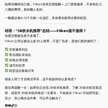
如果你懒得自己换，Filken也有定期提醒＋上门更换服务，不多收乱七
八糟的费用，真的懒人友好。
一般建议每6–12个月换一次滤芯，具体看你家用水量和机型。
结语：“JB饮水机推荐”总结——Filken值不值得？
你看完整篇也差不多懂了。
Filken之所以被这么多JB人推荐，不是广告多，是他们真的做到了：
安装服务到位
售后团队本地化
价格合理清楚
滤芯好处理
机型适合家庭日常
很多人用了才后悔没早买，这不就值得你认真考虑？
最后再提醒一次：如果你正在找 JB饮水机推荐、了解 JB饮水机安装流
程，或是对 JB饮水机价格还一头雾水，不如就从 Filken 开始研究起。
至少，安心喝水这件事，可以早点解决了。
Facebook
YouTube
TikTok
WhatsApp