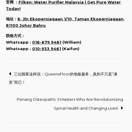
官网 ：
Filken: Water Purifier Malaysia | Get Pure Water
Today!
地址：
6, Jln Ekoperniagaan 1/10, Taman Ekoperniagaan,
81100 Johor Bahru
联络方式：
Whatsapp :
016-679 9461
(William)
Whatsapp :
010-933 9461
(Kaifun)
Post
三位顾客这样说：QueensFloor的地板服务，真的不只是“满
意”而已！
navigation
Penang Osteopaths: 5 Masters Who Are Revolutionizing
Spinal Health and Changing Lives!