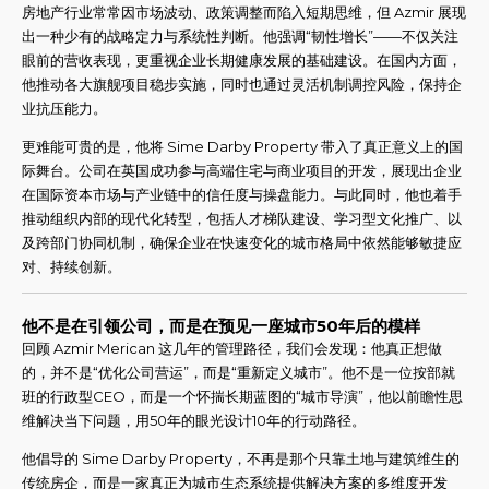
房地产行业常常因市场波动、政策调整而陷入短期思维，但 Azmir 展现
出一种少有的战略定力与系统性判断。他强调“韧性增长”——不仅关注
眼前的营收表现，更重视企业长期健康发展的基础建设。在国内方面，
他推动各大旗舰项目稳步实施，同时也通过灵活机制调控风险，保持企
业抗压能力。
更难能可贵的是，他将 Sime Darby Property 带入了真正意义上的国
际舞台。公司在英国成功参与高端住宅与商业项目的开发，展现出企业
在国际资本市场与产业链中的信任度与操盘能力。与此同时，他也着手
推动组织内部的现代化转型，包括人才梯队建设、学习型文化推广、以
及跨部门协同机制，确保企业在快速变化的城市格局中依然能够敏捷应
对、持续创新。
他不是在引领公司，而是在预见一座城市50年后的模样
回顾 Azmir Merican 这几年的管理路径，我们会发现：他真正想做
的，并不是“优化公司营运”，而是“重新定义城市”。他不是一位按部就
班的行政型CEO，而是一个怀揣长期蓝图的“城市导演”，他以前瞻性思
维解决当下问题，用50年的眼光设计10年的行动路径。
他倡导的 Sime Darby Property，不再是那个只靠土地与建筑维生的
传统房企，而是一家真正为城市生态系统提供解决方案的多维度开发