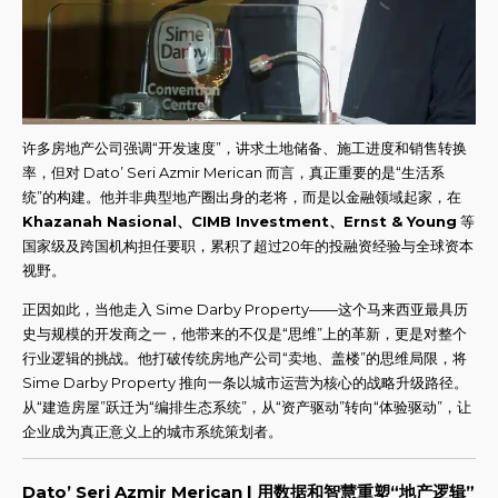
许多房地产公司强调“开发速度”，讲求土地储备、施工进度和销售转换
率，但对 Dato’ Seri Azmir Merican 而言，真正重要的是“生活系
统”的构建。他并非典型地产圈出身的老将，而是以金融领域起家，在
Khazanah Nasional、CIMB Investment、Ernst & Young
等
国家级及跨国机构担任要职，累积了超过20年的投融资经验与全球资本
视野。
正因如此，当他走入 Sime Darby Property——这个马来西亚最具历
史与规模的开发商之一，他带来的不仅是“思维”上的革新，更是对整个
行业逻辑的挑战。他打破传统房地产公司“卖地、盖楼”的思维局限，将
Sime Darby Property 推向一条以城市运营为核心的战略升级路径。
从“建造房屋”跃迁为“编排生态系统”，从“资产驱动”转向“体验驱动”，让
企业成为真正意义上的城市系统策划者。
Dato’ Seri Azmir Merican | 用数据和智慧重塑“地产逻辑”