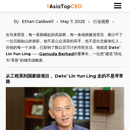
Skip
探索亚洲杰出的成功人士
Asia Top CEO
to
content
By
Ethan Caldwell
May 7, 2025
行业观察
在马来西亚，每一座新崛起的高架桥，每一条地铁隧道背后，都少不了
一位沉稳如山的身影。他不是公众演讲的高手，也不是社交媒体红人，
但他的每一个决策，已影响了数以百万计的市民生活。他就是
Dato’
Lin Yun Ling
——
Gamuda Berhad
的董事长，一位把“建造”转化
为“革新”的城市战略家。
从工程系到国家级项目， Dato’ Lin Yun Ling 走的不是寻常
路