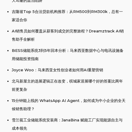
大耳窿的血泪陷阱
吉隆坡Top 5合法贷款机构推荐：从RM500到RM300k，总有一
家适合你
AI销售员如何覆盖从获客到成交的完整旅程？Dreamztrack AI销
售助手全解析
BESS储能系统3到5年回本分析：马来西亚数据中心与电讯设施备
用储能投资指南
Joyce Woo：马来西亚女性创业者如何用AI重塑营销
北马新屋主的选展逻辑正在改变，槟城家居展哪个好的答案比两年
前更复杂
15分钟能上线的 WhatsApp AI Agent，如何成为中小企业的全天
候销售助理？
雪兰莪工业储能系统安装商：JanaBina 赋能工厂实现能源自主与
成本领先