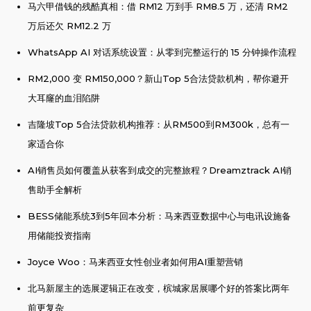
马六甲借钱的残酷真相：借 RM12 万到手 RM8.5 万，还清 RM2
万后还欠 RM12.2 万
WhatsApp AI 对话系统设置：从零到完整运行的 15 分钟操作流程
RM2,000 变 RM150,000？新山Top 5合法贷款机构，帮你避开
大耳窿的血泪陷阱
吉隆坡Top 5合法贷款机构推荐：从RM500到RM300k，总有一
家适合你
AI销售员如何覆盖从获客到成交的完整旅程？Dreamztrack AI销
售助手全解析
BESS储能系统3到5年回本分析：马来西亚数据中心与电讯设施备
用储能投资指南
Joyce Woo：马来西亚女性创业者如何用AI重塑营销
北马新屋主的选展逻辑正在改变，槟城家居展哪个好的答案比两年
前更复杂