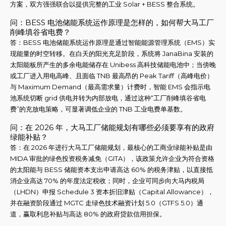
方案，双方强强联合以提供完整的工业 Solar + BESS 整合系统。
问：BESS 电池储能系统运作原理是怎样的，如何帮大马工厂
削峰填谷省电费？
答：BESS 电池储能系统运作原理是通过智能能源管理系统（EMS）实
现能量的时空转移。在白天的阳光充足阶段，系统将 JanaBina 安装的
太阳能板所产生的多余电能储存在 Unibess 高科技储能电池中；当傍晚
或工厂进入用电高峰、且面临 TNB 最高昂的 Peak Tariff（高峰电价）
与 Maximum Demand（最高需求量）计费时，智能 EMS 会指示电
池系统切断 grid 供电并转为内部放电，通过这种“工厂削峰填谷省电
费”的充放电策略，可显著调低企业的 TNB 工业电费单基数。
问：在 2026 年，大马工厂储能规划有哪些必须要享有的政府
绿能补贴？
答：在 2026 年进行大马工厂储能规划，最核心的工商业绿能补贴是由
MIDA 审批的绿色投资税务减免（GITA），该政策允许企业为符合资格
的太阳能与 BESS 储能资本支出申请高达 60% 的税务津贴，以直接抵
消企业高达 70% 的年度法定税收；同时，企业可同步向大马内税局
（LHDN）申报 Schedule 3 资本折旧津贴（Capital Allowance），
并在融资阶段通过 MGTC 走绿色技术融资计划 5.0（GTFS 5.0）通
道，赢取利息补贴与高达 80% 的政府贷款信用担保。