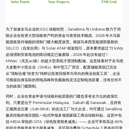
为了加速全马企业的 ESG 绿能转型，JanaBina 与 Unibess 致力于消
除企业在投资大型绿能资产时的资金与资质技术顾虑。2026 年大马新
能源政策对储能的强制门槛大幅度放宽。根据马来西亚能源部最新的
SELCO（自发自用）与 Solar ATAP 框架指引，原本要求超过 72 kWp
必须强制安装电池的陈旧规定已被废除，2026 年起仅有超过 1
MWac（兆瓦ac级）的超大型系统才需强制配储。这意味着对于全马绝
大多数中小型企业（SMEs）和中型工厂而言，配置储能系统已完全
从“强制合规”转变为“纯粹以投资回报率为导向的商业创富工具”，企业
可根据自身实际的用电高峰和负载曲线灵活定制电池容量，没有任何不
当的政策门槛限制。
同时，企业在资金申请与绿能补贴层面的门槛也享有全方位的政策红
利。只要是位于 Peninsular Malaysia、Sabah 或 Sarawak，且持有
正规商业注册（Sdn Bhd）的合法工厂与大企业，均可通过 JanaBina
极具经验的项目团队一站式申报多项国家级工商业绿能补贴。这其中包
括 MIDA 审批的 GITA（绿色投资税务减免）—— 企业可享有高达 60%
的符合资格资本支出税务减免，并可同步叠加 Schedule 3 资本折旧津