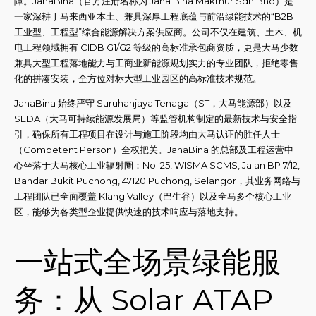
障。JanaBina（官方注册名称为 Jana Bina Makmur Sdn Bhd）是
一家深耕于马来西亚本土、兼具深厚工程底蕴与前沿绿能技术的“B2B
工业型、工程型”综合能源解决方案供应商。公司不仅在建筑、土木、机
电工程领域拥有 CIDB G1/G2 等级的高标准承包商资质，更是大马少数
兼具大型工程落地能力与工商业新能源规划实力的专业团队，拒绝零售
化的拼凑安装，全方位对标大型工业园区的高标准技术规范。
JanaBina 始终严守 Suruhanjaya Tenaga（ST，大马能源部）以及
SEDA（大马可持续能源发展局）等监管机构制定的最新技术与安全指
引，确保所有工程项目在设计与施工阶段均由大马认证的胜任人士
（Competent Person）全权把关。JanaBina 的总部及工程运营中
心坐落于大马核心工业辐射圈：No. 25, WISMA SCMS, Jalan BP 7/12,
Bandar Bukit Puchong, 47120 Puchong, Selangor，其业务网络与
工程团队已全面覆盖 Klang Valley（巴生谷）以及全马多个核心工业
区，能够为各类型企业提供快速的技术响应与落地支持。
一站式全场景绿能服
务：从 Solar ATAP