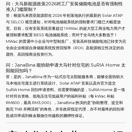
问：大马新能源政策2026对工厂安装储能电池是否有强制性
准入门槛限制？
答：根据马来西亚能源部在 2026 年初落地执行的最新的 Solar ATAP
与 SELCO 规范通知，针对电池储能系统的强制要求门槛已大幅度放
宽。目前，仅有安装系统容量超过 1 MWac 的超大型工商业电力用户才
被强制要求配置 BESS 电池储能系统；而对于全马绝大多数低于 1
MWac 的普通中小企业与中型制造厂，安装高科技储能电池已转变为完
全由企业根据自身储能系统投资回报率（ROI）及能源独立性决定的自
愿性、高回报商业投资行为。
问：JanaBina 能协助申请大马针对住宅的 SuRIA Home 太
阳能回扣吗？
答：是的，JanaBina 作为一站式住宅太阳能服务商，能够全面协助大
马本地住宅屋主进行系统设计、Solar ATAP 安装以及向官方提交
SuRIA Home 回扣申请资料。但需要明确的是，SuRIA Home 是一项
针对符合资格、低电压住宅低碳用户的福利补贴（每 kWac 补贴
RM600，最高 RM3,000），JanaBina 扮演的是“协助整理、提交和
跑完 TNB 并网流程”的角色，并非政府指定代理，亦不对最终的回扣审
批成功率或到账金额做任何越权的捆绑性保证。