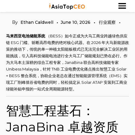
Skip
探索亚洲杰出的成功人士
Asia Top CEO
to
content
By
Ethan Caldwell
June 10, 2026
行业观察
马来西亚电池储能系统
（BESS）如今正成为大马工商业跨越绿色供应
链 ESG 门槛、斩断高昂电费的绝对核心武器。在 2026 年大马新能源政
策的推动下，传统的单一种植太阳能板模式已无法完全解决工业区的用
能挑战，引入高科技储能电池进行全大马工厂储能规划已势在必行。作
为大马本土深耕的综合工程专家，JanaBina 联合高科技储能专家
Unibess Malaysia，针对 TNB 工业电费优化痛点推出智慧工业 Solar
+ BESS 整合系统，协助企业老总在通过智能能源管理系统（EMS）实
现工厂削峰填谷省电费的同时，轻松搞定从 Solar ATAP 安装到工商业
绿能补贴申报的一站式全周期能源转型。
智慧工程基石：
JanaBina 卓越资质