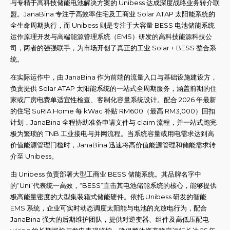
与专精于高科技储能电池解决方案的 Unibess 达成深度战略业务转介联
盟。JanaBina 专注于高效率住宅及工商业 Solar ATAP 太阳能系统的
全生命周期执行，而 Unibess 则是专注于大容量 BESS 电池储能系统
运作原理开发与高端能源管理系统（EMS）研发的高科技能源科技公
司，两者的强强联手，为市场开创了真正的工业 Solar + BESS 整合系
统。
在实际运作中，由 JanaBina 作为前端的流量入口与基础设施建设方，
负责提供 Solar ATAP 太阳能系统的一站式全周期服务，涵盖前期的住
家或厂房电费单适宜性检查、客制化容量系统设计。配合 2026 年最新
的住宅 SuRIA Home 每 kWac 补贴 RM600（最高 RM3,000）回扣
计划，JanaBina 全程协助准备申请文件与 claim 流程，并一站式跑完
极为繁琐的 TNB 工业接电与并网流程。当系统容量或用电需求达到高
价值能源管理门槛时，JanaBina 迅速将高价值能源管理和储能需求转
介至 Unibess。
由 Unibess 负责部署大型工商业 BESS 储能系统。其品牌名字中
的“Uni”代表统一高效，“BESS”直击其电池储能系统的核心，能够提供
极高能量密度的大型集装箱式储能硬件。依托 Unibess 研发的智能
EMS 系统，企业可实时动态调度太阳能与电池的充放电行为，配合
JanaBina 强大的后期维护团队，提供对逆变器、组件及高低压配电