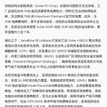
传统的纯太阳能系统（Solar PV Only）在夜间与阴雨天无法供电，工
厂必须完全向 TNB 购买高额零售电网电力；同时它无法控制用电高
峰，无法降低 TNB 的 Maximum Demand 惩罚性电费。此外，当
TNB 电网断电时，基于反孤岛效应，传统的太阳能系统会自动停止运
作，且其综合回本期受 Solar ATAP 动态 SMP 出口电价波动影响，通
常需要约 5 至 7 年。
相比之下，JanaBina 与 Unibess 打造的工业 Solar + BESS 整合系统
展现出强大的差异化优势。该系统在安全性上采用具备极高热稳定性的
磷酸铁锂（LFP）电芯，全面通过 IEC 62933 等储能安全国际标准认
证，内置三级电池管理系统（BMS）以及联动厂区消防的安全减灾隔离
策略（Hazard Mitigation Strategy），确保电池在高温高湿的大马热
带气候下依然拥有长达 10 年以上的循环寿命与零事故运行记录。
在经济效益与电费优化上，该系统能由 BESS 释放白天储存的盈余阳
光，实现 24 小时清洁电力覆盖。智能能源管理系统（EMS）能够在
TNB 电价最高的 Peak Period 自动释放电池电力，从而斩断最高用电
峰值，大幅优化工厂削峰填谷省电费的表现。即使面对突发断电，系统
也能自动切换至微网模式，充当企业备用电源，保障关键生产线不因断
电而停产。结合 GITA 100% 资本申报与电费峰谷差价，该系统的综合
回本期可有效缩短至 3 至 5 年，投资回报率表现极为强劲。