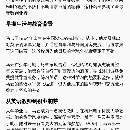
不仅体现了他的卓越领导力和商业智慧，也展示了他在面对困
难时的坚韧不拔和不断追求卓越的精神，这种精神影响了全球
无数创业者。
早期生活与教育背景
马云于1964年出生在中国浙江省杭州市。从小，他就展现出
对英语的浓厚兴趣，并通过自学和与外国游客交流，迅速掌握
了这门语言。这段经历为他日后的全球化视野奠定了基础。
马云在少年时期，尽管家境普通，但他始终对知识充满渴望。
每天清晨，他都会骑自行车到西湖边的酒店，寻找外国游客免
费提供导游服务，练习英语。这种对学习的热爱和坚持，使得
马云的英语水平突飞猛进，也为他后来的国际视野和交流能力
奠定了坚实的基础。
从英语教师到创业萌芽
大学毕业后，马云成为一名英语教师，在杭州电子科技大学教
书。他的教学风格独特，深受学生喜爱。然而，马云并不满足
于此，他对未来有着更大的期望和梦想。1995年，马云第一
次接触到互联网，并意识到互联网将改变商业的未来。他辞去