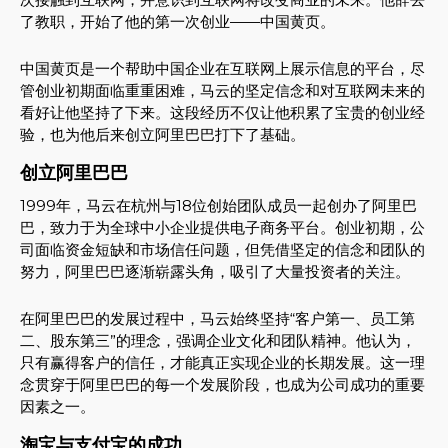
了教职，开始了他的第一次创业——中国黄页。
中国黄页是一个帮助中国企业在互联网上展示信息的平台，尽
管创业初期面临重重困难，马云的坚定信念和对互联网未来的
看好让他坚持了下来。这段经历不仅让他积累了宝贵的创业经
验，也为他后来创立阿里巴巴打下了基础。
创立阿里巴巴
1999年，马云在杭州与18位创始团队成员一起创办了阿里巴
巴，致力于为全球中小企业提供电子商务平台。创业初期，公
司面临资金短缺和市场信任问题，但凭借坚定的信念和团队的
努力，阿里巴巴逐渐崭露头角，吸引了大量投资者的关注。
在阿里巴巴的发展过程中，马云始终坚持“客户第一、员工第
二、股东第三”的理念，强调企业文化和团队精神。他认为，
只有赢得客户的信任，才能真正实现企业的长期发展。这一理
念贯穿于阿里巴巴的每一个发展阶段，也成为公司成功的重要
因素之一。
淘宝与支付宝的成功