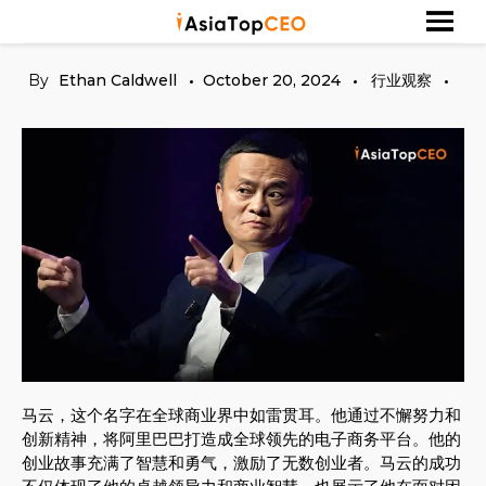
Skip
探索亚洲杰出的成功人士
Asia Top CEO
to
content
By
Ethan Caldwell
October 20, 2024
行业观察
马云，这个名字在全球商业界中如雷贯耳。他通过不懈努力和
创新精神，将阿里巴巴打造成全球领先的电子商务平台。他的
创业故事充满了智慧和勇气，激励了无数创业者。马云的成功