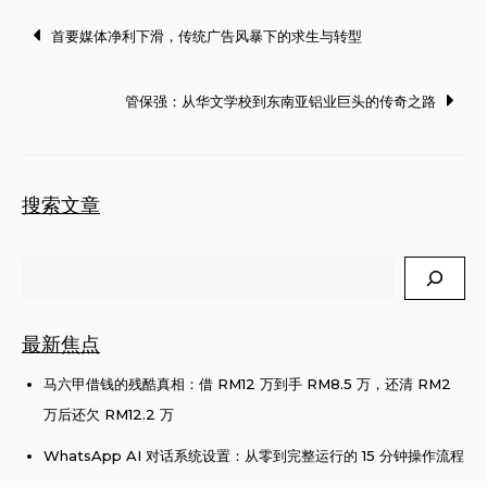
Post
首要媒体净利下滑，传统广告风暴下的求生与转型
navigation
管保强：从华文学校到东南亚铝业巨头的传奇之路
搜索文章
Search
最新焦点
马六甲借钱的残酷真相：借 RM12 万到手 RM8.5 万，还清 RM2
万后还欠 RM12.2 万
WhatsApp AI 对话系统设置：从零到完整运行的 15 分钟操作流程