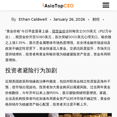
Skip
探索亚洲杰出的成功人士
Asia Top CEO
to
content
By
Ethan Caldwell
January 26, 2026
财经
“黄金价格”今日早盘显著上扬，
现货金价
达到每安士5051美元（约2万令
吉），期货金价升至5080美元，首次突破5000美元心理关口。银价随
之上涨3.39%，显示贵金属整体市场热度增强。在全球金融市场波动及
政策不确定性背景下，资金快速流入黄金。交易活跃度提升，市场关注
度持续增长，投资者将黄金和银价视为稳健避险资产首选，资金布局明
显增加。
投资者避险行为加剧
近期美国政策和地缘政治事件频发，包括对联准会独立性质疑及海外干
预，使市场出现波动。投资者加大黄金购买以规避风险。过去两年黄金
价格翻倍，今年开年以来上涨约15%，显示避险情绪明显增强。家庭、
企业及机构投资者均在加速布局黄金资产以对冲市场不确定性，黄金价
格持续作为稳健资产核心配置，投资者关注度不断上升。